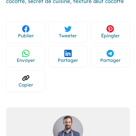
cocotte
,
secret de cuisine
,
texture œuf cocotte
Publier
Tweeter
Épingler
Envoyer
Partager
Partager
Copier