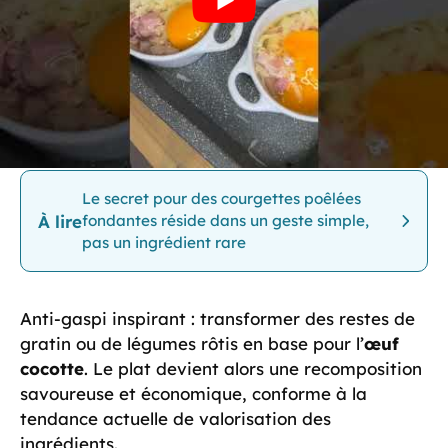
Astuce de chef : parsemer d’herbes fraîches au
dernier moment pour préserver leur arôme. Pour
une texture croustillante, ajouter une pincée de
chapelure dorée sur le dessus et gratiner
quelques secondes en fin de cuisson.
Le secret pour des courgettes poêlées
À lire
fondantes réside dans un geste simple,
pas un ingrédient rare
Anti-gaspi inspirant : transformer des restes de
gratin ou de légumes rôtis en base pour l’
œuf
cocotte
. Le plat devient alors une recomposition
savoureuse et économique, conforme à la
tendance actuelle de valorisation des
ingrédients.