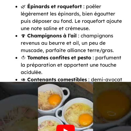
🌿
Épinards et roquefort
: poêler
légèrement les épinards, bien égoutter
puis déposer au fond. Le roquefort ajoute
une note saline et crémeuse.
🍄
Champignons à l’ail
: champignons
revenus au beurre et ail, un peu de
muscade, parfaite alliance terre/gras.
🍅
Tomates confites et pesto
: parfument
la préparation et apportent une touche
acidulée.
🥑
Contenants comestibles
: demi-avocat
évidé, tortilla en coque, ou tranche de
jambon servie en contenant comestible
pour apporter croustillant et praticité.
🐟
Saumon fumé et citron
: apporter de
la fraîcheur, une option idéale pour un
brunch ou une entrée festive.