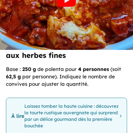
multiples déclinaisons, depuis un service simple
à l’apéritif jusqu’à un plateau plus élaboré,
accompagnées de dips et condiments variés.
Cette méthode garantit la constance du résultat
pour chaque fournée.
Calculateur — Polenta revisitée
aux herbes fines
Base :
250 g
de polenta pour
4 personnes
(soit
62,5 g
par personne). Indiquez le nombre de
convives pour ajuster la quantité.
Laissez tomber la haute cuisine : découvrez
la tourte rustique auvergnate qui surprend
À lire
par un délice gourmand dès la première
bouchée