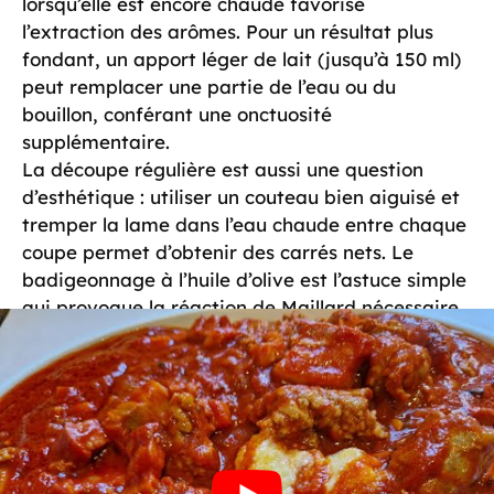
lorsqu’elle est encore chaude favorise
l’extraction des arômes. Pour un résultat plus
fondant, un apport léger de lait (jusqu’à 150 ml)
peut remplacer une partie de l’eau ou du
bouillon, conférant une onctuosité
supplémentaire.
La découpe régulière est aussi une question
d’esthétique : utiliser un couteau bien aiguisé et
tremper la lame dans l’eau chaude entre chaque
coupe permet d’obtenir des carrés nets. Le
badigeonnage à l’huile d’olive est l’astuce simple
qui provoque la réaction de Maillard nécessaire
à la formation d’une croûte invitante. Enfin, le
retournement à mi-cuisson valorise l’uniformité
de la couleur et la tenue.
Ces étapes aboutissent à des bouchées qui
incarnent la
recette gourmande
: rustique,
parfumée et élégante. Elles se prêtent à de