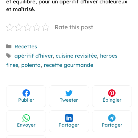
et équilibre, pour un apéritif d’hiver chaleureux
et maîtrisé.
Rate this post
Catégories
Recettes
Étiquettes
apéritif d’hiver
,
cuisine revisitée
,
herbes
fines
,
polenta
,
recette gourmande
Publier
Tweeter
Épingler
Envoyer
Partager
Partager