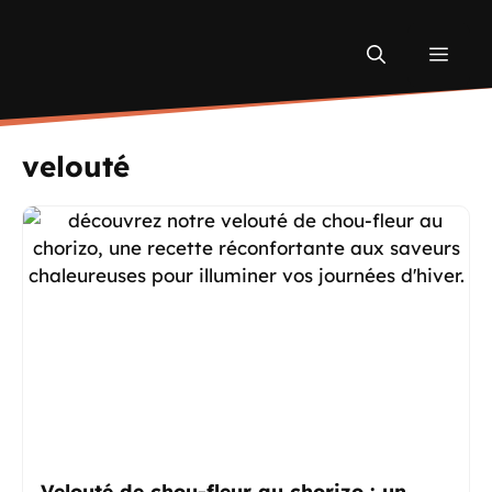
Aller
au
Men
contenu
velouté
Velouté de chou-fleur au chorizo : un