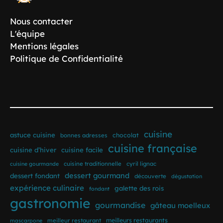
Nous contacter
L'équipe
Mentions légales
Politique de Confidentialité
cuisine
astuce cuisine
bonnes adresses
chocolat
cuisine française
cuisine d’hiver
cuisine facile
cuisine traditionnelle
cyril lignac
cuisine gourmande
dessert gourmand
dessert fondant
découverte
dégustation
expérience culinaire
galette des rois
fondant
gastronomie
gourmandise
gâteau moelleux
meilleur restaurant
meilleurs restaurants
mascarpone