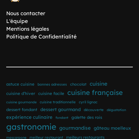
Nous contacter
L'équipe
Mentions légales
Politique de Confidentialité
cuisine
astuce cuisine
bonnes adresses
chocolat
cuisine française
cuisine d’hiver
cuisine facile
cuisine traditionnelle
cyril lignac
cuisine gourmande
dessert gourmand
dessert fondant
découverte
dégustation
expérience culinaire
galette des rois
fondant
gastronomie
gourmandise
gâteau moelleux
meilleur restaurant
meilleurs restaurants
mascarpone