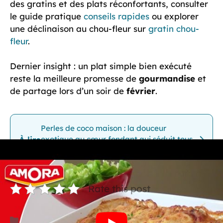
des gratins et des plats réconfortants, consulter
le guide pratique
conseils rapides
ou explorer
une déclinaison au chou-fleur sur
gratin chou-
fleur
.
Dernier insight : un plat simple bien exécuté
reste la meilleure promesse de
gourmandise
et
de partage lors d’un soir de
février
.
Perles de coco maison : la douceur
À lire
exotique au cœur fondant qui séduit tous
les gourmands
Rate this post
Catégories
Recettes